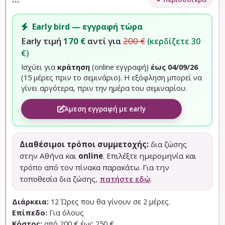
Early bird — εγγραφή τώρα
Early τιμή
170 €
αντί για
200 €
(κερδίζετε 30
€)
Ισχύει για
κράτηση
(online εγγραφή)
έως 04/09/26
(15 μέρες πριν το σεμινάριο). Η εξόφληση μπορεί να
γίνει αργότερα, πριν την ημέρα του σεμιναρίου.
Άμεση εγγραφή με early
Διαθέσιμοι τρόποι συμμετοχής:
δια ζώσης
στην Αθήνα και
online
. Επιλέξτε ημερομηνία και
τρόπο από τον πίνακα παρακάτω. Για την
τοποθεσία δια ζώσης,
πατήστε εδώ
.
Διάρκεια:
12 Ώρες που θα γίνουν σε 2 μέρες.
Επίπεδο:
Για όλους
Κόστος:
από 200 € έως 250 €