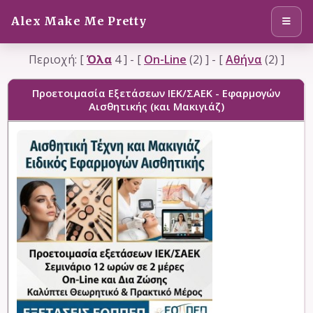
Alex Make Me Pretty
Μενού
Περιοχή: [
Όλα
4 ] - [
On-Line
(2) ] - [
Αθήνα
(2) ]
Προετοιμασία Eξετάσεων ΙΕΚ/ΣΑΕΚ - Εφαρμογών
Αισθητικής (και Μακιγιάζ)